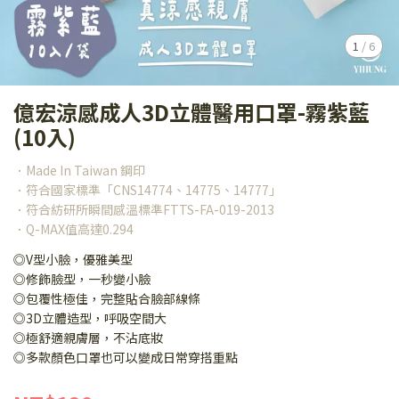
1
/
6
億宏涼感成人3D立體醫用口罩-霧紫藍
(10入)
．Made In Taiwan 鋼印
．符合國家標準「CNS14774、14775、14777」
．符合紡研所瞬間感溫標準FTTS-FA-019-2013
．Q-MAX值高達0.294
◎V型小臉，優雅美型
◎修飾臉型，一秒變小臉
◎包覆性極佳，完整貼合臉部線條
◎3D立體造型，呼吸空間大
◎極舒適親膚層，不沾底妝
◎多款顏色口罩也可以變成日常穿搭重點