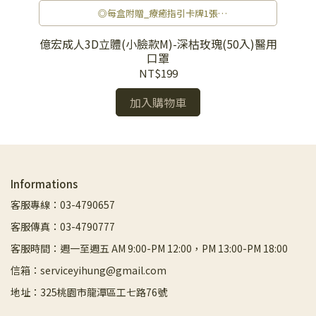
◎每盒附贈_療癒指引卡牌1張
◎V型小臉，優雅美型
◎修飾臉型，一秒變小臉
醫用
億宏成人3D立體(小臉款M)-深枯玫瑰(50入)醫用
億
◎包覆性極佳，完整貼合臉部線條
口罩
◎3D立體造型，呼吸空間大
NT$199
◎極舒適親膚層，不沾底妝
◎多款顏色口罩也可以變成日常穿搭重點
加入購物車
Informations
客服專線：03-4790657
客服傳真：03-4790777
客服時間：週一至週五 AM 9:00-PM 12:00，PM 13:00-PM 18:00
信箱：serviceyihung@gmail.com
地址：325桃園市龍潭區工七路76號