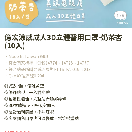
1
/
6
億宏涼感成人3D立體醫用口罩-奶茶杏
(10入)
．Made In Taiwan 鋼印
．符合國家標準「CNS14774、14775、14777」
．符合紡研所瞬間感溫標準FTTS-FA-019-2013
．Q-MAX值高達0.294
◎V型小臉，優雅美型
◎修飾臉型，一秒變小臉
◎包覆性極佳，完整貼合臉部線條
◎3D立體造型，呼吸空間大
◎極舒適親膚層，不沾底妝
◎多款顏色口罩也可以變成日常穿搭重點