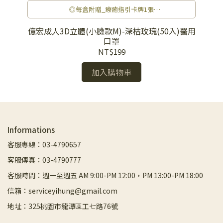
◎每盒附贈_療癒指引卡牌1張
◎V型小臉，優雅美型
◎修飾臉型，一秒變小臉
醫用
億宏成人3D立體(小臉款M)-深枯玫瑰(50入)醫用
億
◎包覆性極佳，完整貼合臉部線條
口罩
◎3D立體造型，呼吸空間大
NT$199
◎極舒適親膚層，不沾底妝
◎多款顏色口罩也可以變成日常穿搭重點
加入購物車
Informations
客服專線：03-4790657
客服傳真：03-4790777
客服時間：週一至週五 AM 9:00-PM 12:00，PM 13:00-PM 18:00
信箱：serviceyihung@gmail.com
地址：325桃園市龍潭區工七路76號