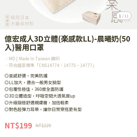
1
/
11
億宏成人3D立體(楽感款LL)-晨曦奶(50
入)醫用口罩
．MD | Made In Taiwan 鋼印
．符合國家標準「CNS14774、14775、14777」
◎楽感舒適，完美防護
◎LL加大，適合一般男女臉型
◎包覆性極佳，360度全面防護
◎3D立體造型，呼吸空間大透氣度up
◎升級版極舒適親膚層，加倍輕柔
◎對色超彈力耳帶，讓你日常穿搭更有型
NT$199
NT$229