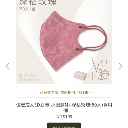
◎每盒附贈_療癒指引卡牌1張
◎V型小臉，優雅美型
◎修飾臉型，一秒變小臉
醫用
億宏成人3D立體(小臉款M)-深枯玫瑰(50入)醫用
億
◎包覆性極佳，完整貼合臉部線條
口罩
◎3D立體造型，呼吸空間大
NT$199
◎極舒適親膚層，不沾底妝
◎多款顏色口罩也可以變成日常穿搭重點