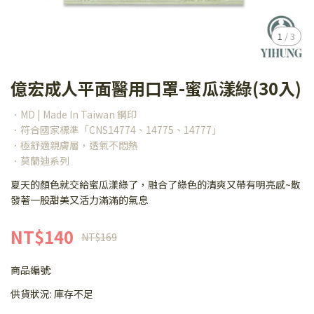
1
/
3
億宏成人平面醫用口罩-蜜瓜漾綠(30入)
．MD | Made In Taiwan 鋼印
．符合國家標準「CNS14774、14775、14777」
．極舒適親膚層，透氣不悶熱
．莫蘭迪系列
夏天的顏色就交給蜜瓜漾綠了，融合了綠色的清爽又帶有明亮感~散
發著一股甜美又活力滿滿的氣息
NT$140
NT$169
商品編號:
供貨狀況:
庫存不足